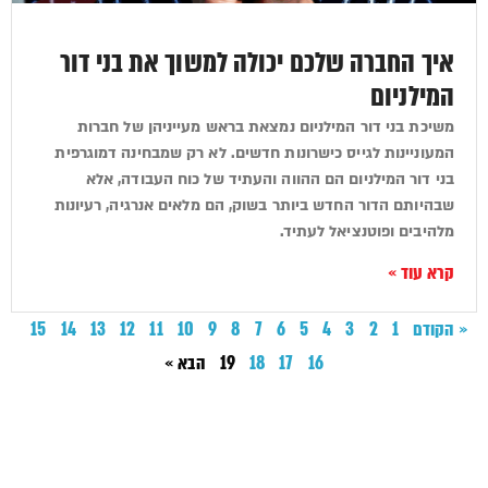
איך החברה שלכם יכולה למשוך את בני דור
המילניום
משיכת בני דור המילניום נמצאת בראש מעייניהן של חברות
המעוניינות לגייס כישרונות חדשים. לא רק שמבחינה דמוגרפית
בני דור המילניום הם ההווה והעתיד של כוח העבודה, אלא
שבהיותם הדור החדש ביותר בשוק, הם מלאים אנרגיה, רעיונות
מלהיבים ופוטנציאל לעתיד.
קרא עוד »
« הקודם
1
2
3
4
5
6
7
8
9
10
11
12
13
14
15
16
17
18
19
הבא »