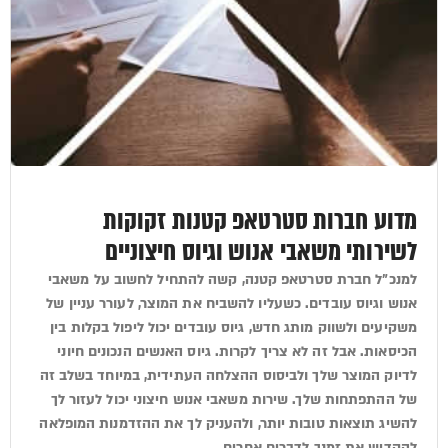
מדוע חברות סטרטאפ קטנות זקוקות
לשירותי משאבי אנוש וגיוס חיצוניים
למנכ"ל חברת סטרטאפ קטנה, קשה להתחיל לחשוב על משאבי
אנוש וגיוס עובדים. כשעליו להשביח את המוצר, לעורר עניין של
משקיעים ולשווק מותג חדש, גיוס עובדים יכול ליפול בקלות בין
הכיסאות. אבל זה לא צריך לקרות. גיוס האנשים הנכונים חיוני
לדיוק המוצר שלך ולביסוס ההצלחה העתידית, במיוחד בשלב זה
של ההתפתחות שלך. שירות משאבי אנוש חיצוני יכול לעזור לך
להשיג תוצאות טובות יותר, ולהעניק לך את ההזדמנות המופלאה
להקדיש את זמנך לדברים אחרים.