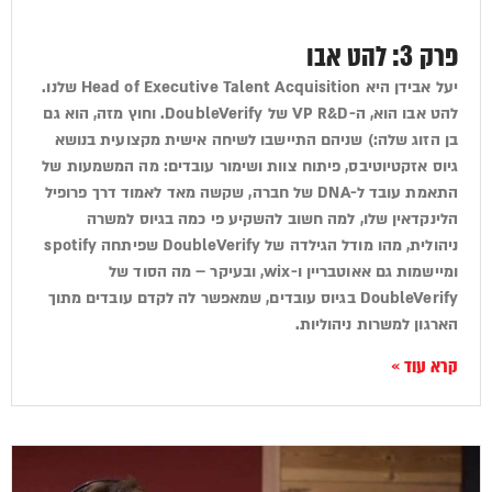
פרק 3: להט אבו
יעל אבידן היא Head of Executive Talent Acquisition שלנו.
להט אבו הוא, ה-VP R&D של DoubleVerify. וחוץ מזה, הוא גם
בן הזוג שלה:) שניהם התיישבו לשיחה אישית מקצועית בנושא
גיוס אזקטיוטיבס, פיתוח צוות ושימור עובדים: מה המשמעות של
התאמת עובד ל-DNA של חברה, שקשה מאד לאמוד דרך פרופיל
הלינקדאין שלו, למה חשוב להשקיע פי כמה בגיוס למשרה
ניהולית, מהו מודל הגילדה של DoubleVerify שפיתחה spotify
ומיישמות גם אאוטבריין ו-wix, ובעיקר – מה הסוד של
DoubleVerify בגיוס עובדים, שמאפשר לה לקדם עובדים מתוך
הארגון למשרות ניהוליות.
קרא עוד »