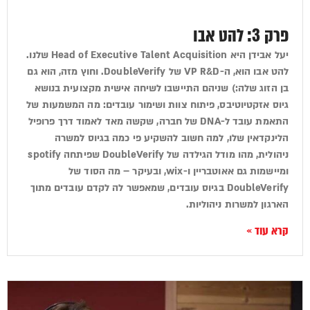
פרק 3: להט אבו
יעל אבידן היא Head of Executive Talent Acquisition שלנו.
להט אבו הוא, ה-VP R&D של DoubleVerify. וחוץ מזה, הוא גם
בן הזוג שלה:) שניהם התיישבו לשיחה אישית מקצועית בנושא
גיוס אזקטיוטיבס, פיתוח צוות ושימור עובדים: מה המשמעות של
התאמת עובד ל-DNA של חברה, שקשה מאד לאמוד דרך פרופיל
הלינקדאין שלו, למה חשוב להשקיע פי כמה בגיוס למשרה
ניהולית, מהו מודל הגילדה של DoubleVerify שפיתחה spotify
ומיישמות גם אאוטבריין ו-wix, ובעיקר – מה הסוד של
DoubleVerify בגיוס עובדים, שמאפשר לה לקדם עובדים מתוך
הארגון למשרות ניהוליות.
קרא עוד »