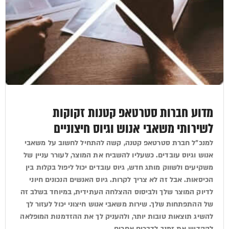
מדוע חברות סטרטאפ קטנות זקוקות
לשירותי משאבי אנוש וגיוס חיצוניים
למנכ"ל חברת סטרטאפ קטנה, קשה להתחיל לחשוב על משאבי
אנוש וגיוס עובדים. כשעליו להשביח את המוצר, לעורר עניין של
משקיעים ולשווק מותג חדש, גיוס עובדים יכול ליפול בקלות בין
הכיסאות. אבל זה לא צריך לקרות. גיוס האנשים הנכונים חיוני
לדיוק המוצר שלך ולביסוס ההצלחה העתידית, במיוחד בשלב זה
של ההתפתחות שלך. שירות משאבי אנוש חיצוני יכול לעזור לך
להשיג תוצאות טובות יותר, ולהעניק לך את ההזדמנות המופלאה
להקדיש את זמנך לדברים אחרים.