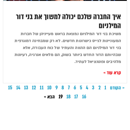
איך החברה שלכם יכולה למשוך את בני דור
המילניום
משיכת בני דור המילניום נמצאת בראש מעייניהן של חברות
המעוניינות לגייס כישרונות חדשים. לא רק שמבחינה דמוגרפית
בני דור המילניום הם ההווה והעתיד של כוח העבודה, אלא
שבהיותם הדור החדש ביותר בשוק, הם מלאים אנרגיה, רעיונות
מלהיבים ופוטנציאל לעתיד.
קרא עוד »
« הקודם
1
2
3
4
5
6
7
8
9
10
11
12
13
14
15
16
17
18
19
הבא »