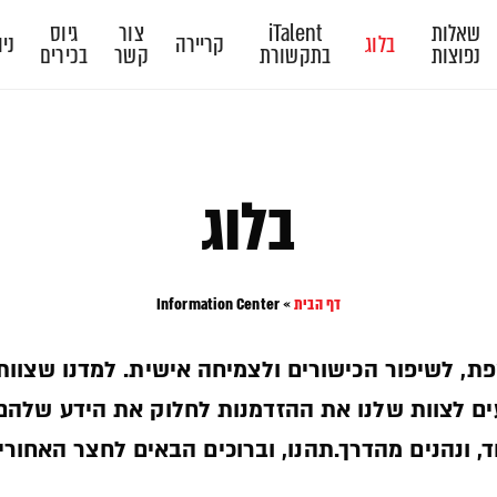
שאלות
iTalent
צור
גיוס
בלוג
קריירה
ניו
נפוצות
בתקשורת
קשר
בכירים
בלוג
דף הבית
»
Information Center
פת, לשיפור הכישורים ולצמיחה אישית. למדנו שצוות
יעים לצוות שלנו את ההזדמנות לחלוק את הידע שלהם
, ונהנים מהדרך.תהנו, וברוכים הבאים לחצר האחורית