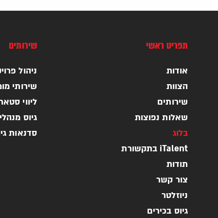
תפריט ראשי
שירותים
אודות
ניהול פרויקטי
הצוות
שירותי מומ
שירותים
ליווי סטא
שאלות נפוצות
גיוס מנהלי
בלוג
סדנאות גי
iTalent בתקשורת
תודות
צור קשר
ניוזלטר
גיוס בכירים