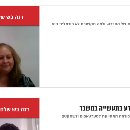
ום של החברה, ולמה תקשורת לא פורמלית היא
ידע בתעשייה במשבר
ין, משקיע הון סיכון ומייסד Travel Tehc Nation – פלטפורמה המסייעת לסטרטאפים ולשחקנים