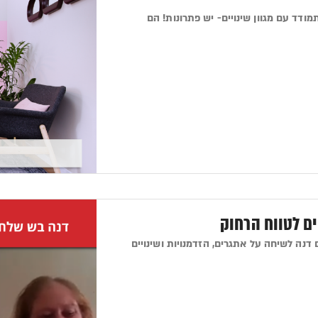
ודד עם מגוון שינויים- יש פתרונות! הם
ים לטווח הרחוק
נכ"ל ואחד ממייסדיה של חברת TailorMed, עלה עם דנה לשיחה על אתגרים, הזדמנויות ושינויים