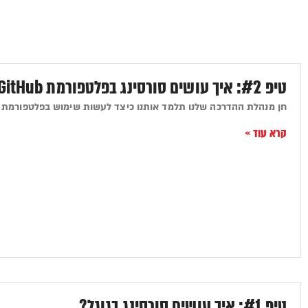
טיפ #2: איך עושים סורסינג בפלטפורמת GitHub דרך Google?
חן מנהלת ההדרכה שלנו תלמד אותנו כיצד לעשות שימוש בפלטפורמת GitHub כדי לאתר מפתחים
קרא עוד »
טיפ #1: איך עושים סורסינג בגוגל?