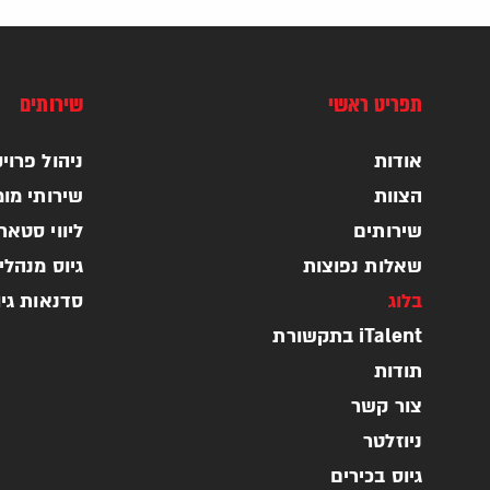
תפריט ראשי
שירותים
אודות
ניהול פרויקטי
הצוות
שירותי מומ
שירותים
ליווי סטא
שאלות נפוצות
גיוס מנהלי
בלוג
סדנאות גי
iTalent בתקשורת
תודות
צור קשר
ניוזלטר
גיוס בכירים