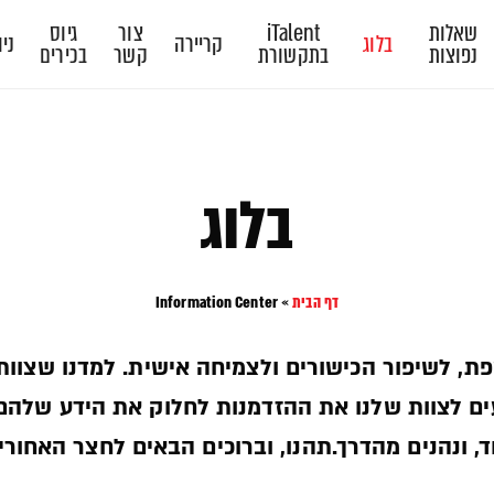
שאלות
iTalent
צור
גיוס
בלוג
קריירה
ניו
נפוצות
בתקשורת
קשר
בכירים
בלוג
דף הבית
»
Information Center
פת, לשיפור הכישורים ולצמיחה אישית. למדנו שצוות
יעים לצוות שלנו את ההזדמנות לחלוק את הידע שלהם
, ונהנים מהדרך.תהנו, וברוכים הבאים לחצר האחורית