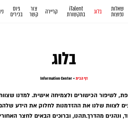
שאלות
iTalent
צור
גיוס
בלוג
קריירה
ניו
נפוצות
בתקשורת
קשר
בכירים
בלוג
דף הבית
»
Information Center
פת, לשיפור הכישורים ולצמיחה אישית. למדנו שצוות
יעים לצוות שלנו את ההזדמנות לחלוק את הידע שלהם
, ונהנים מהדרך.תהנו, וברוכים הבאים לחצר האחורית