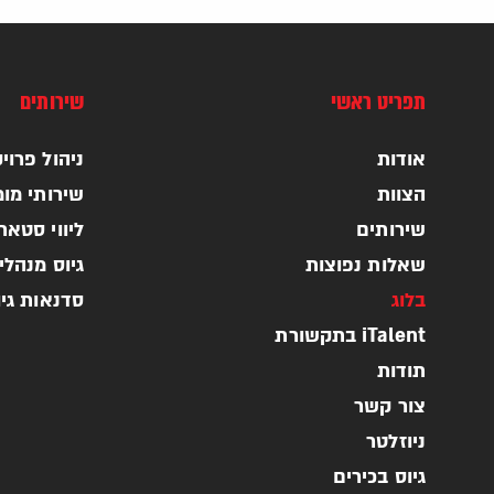
תפריט ראשי
שירותים
אודות
ניהול פרויקטי
הצוות
שירותי מומ
שירותים
ליווי סטא
שאלות נפוצות
גיוס מנהלי
בלוג
סדנאות גי
iTalent בתקשורת
תודות
צור קשר
ניוזלטר
גיוס בכירים