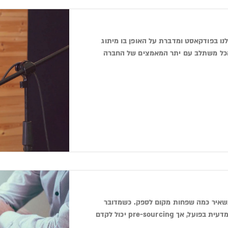
רת Idomoo, הגיעה להתארח אצלנו בפודקאסט ומדברת על האופן בו מיתוג
 הכל משתלב עם יתר המאמצים של החברה
שאיר כמה שפחות מקום לספק. כשמדובר
בגיוס, ובמיוחד בסורסינג, זה יכול להיות קשה לקבוע כיצד תראה גישה מדעית בפועל, אך pre-sourcing יכול לקדם