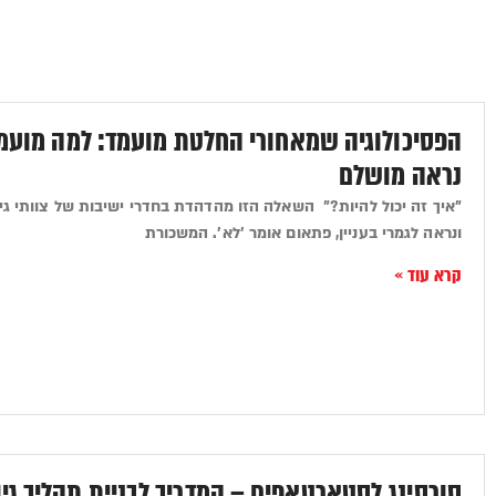
הפסיכולוגיה שמאחורי החלטת מועמד: למה מועמד
נראה מושלם
"איך זה יכול להיות?" השאלה הזו מהדהדת בחדרי ישיבות של צוותי גי
ונראה לגמרי בעניין, פתאום אומר 'לא'. המשכורת
קרא עוד »
סורסינג לסטארטאפים – המדריך לבניית תהליך ג