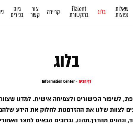
שאלות
iTalent
צור
גיוס
בלוג
קריירה
ניו
נפוצות
בתקשורת
קשר
בכירים
בלוג
דף הבית
»
Information Center
פת, לשיפור הכישורים ולצמיחה אישית. למדנו שצוות
יעים לצוות שלנו את ההזדמנות לחלוק את הידע שלהם
, ונהנים מהדרך.תהנו, וברוכים הבאים לחצר האחורית