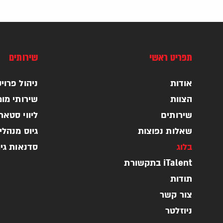
תפריט ראשי
שירותים
אודות
ניהול פרויקטי
הצוות
שירותי מומ
שירותים
ליווי סטא
שאלות נפוצות
גיוס מנהלי
בלוג
סדנאות גי
iTalent בתקשורת
תודות
צור קשר
ניוזלטר