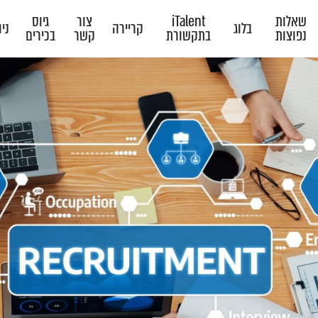
שאלות
iTalent
צור
גיוס
בלוג
קריירה
ני
נפוצות
בתקשורת
קשר
בכירים