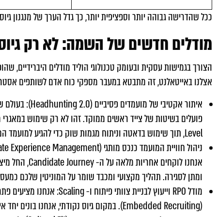
ככל שהדרישה גבוהה יותר וספציפית יותר, כך גדל הערך של מנגנון גיוס
מודלים חדשים של השמה: לא רק גיוס, 
הצורך בגמישות עסקית ובעומק טכנולוגי הוליד מודלים היברידיים, שה
אצלנו באייטאלנט, זה מתבטא במעבר מספקי כוח אדם לשותפים אסטרטגיים (In-house Partnership
איתור אקטיבי של
Level, תוך שימוש בדאטה וניתוח מגמות שוק כדי להגיע למועמד המדויק עוד לפני שפורסמה המשרה.
אנחנו לוקחים אח
ומתן לסגירה. תהליך מקצועי ומכבד שומר על המוניטין שלכם כמעסיקים (Employer Branding), גם מול מועמדים שלא
מודל RPO וייעוץ לבניית צוותי 
(Embedded Recruiting). במקום גיוס נקודתי, אנח