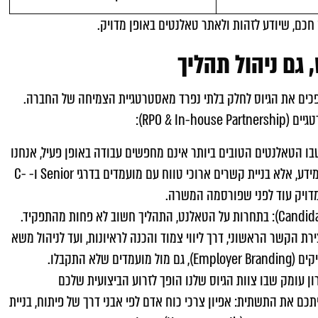
 חכם, שיודע לזהות ולאתר טאלנטים באופן מדויק.
גם ניהול תהליך
ופכים את הגיוס לחלק בלתי נפרד מאסטרטגיית הצמיחה של החברה.
RPO & ):
 מועמדים פסיביים (Headhunting 2.0): בעולם שבו הטאלנטים הטובים ביותר אינם מחפשים עבודה באופן פעיל, אנחנו
פועלים בשיטות של צייד ראשים ממוקד. זהו לא רק שימוש במאגרי מידע, אלא בניית קשרים ארוכי טווח עם מועמדים בדרגי Senior ו- C-
ניהול חוויית המועמד כנכס מותגי (Candidate Experience Management): בתחרות על הטאלנט, התהליך חשוב לא פחות מהתפקיד.
ריות מלאה על ה- Candidate Journey, החל מיצירת הקשר הראשוני, דרך ליווי צמוד והכנה לראיונות, ועד לניהול משא
 התקבלו.
פיתוח ו- Scaling: אנחנו מציעים פתרון עומק שבו צוות הגיוס שלנו הופך לזרוע הביצועית שלכם
נו בונים יחד איתכם את התשתית: אפיון צרכי כוח אדם לפי אבני דרך של פיתוח, בניית