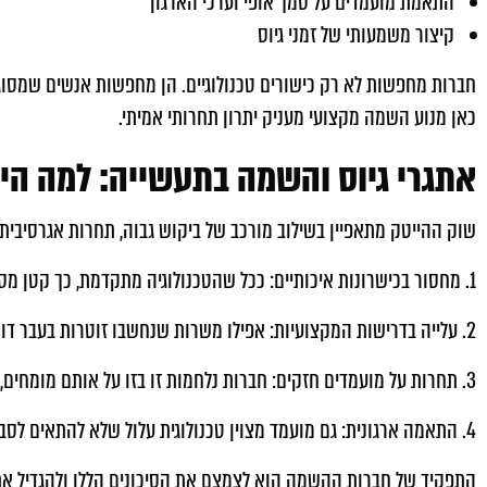
התאמת מועמדים על סמך אופי וערכי הארגון
קיצור משמעותי של זמני גיוס
חברות מחפשות לא רק כישורים טכנולוגיים. הן מחפשות אנשים שמסוג
כאן מנוע השמה מקצועי מעניק יתרון תחרותי אמיתי.
אתגרי גיוס והשמה בתעשייה: למה היו
שוק ההייטק מתאפיין בשילוב מורכב של ביקוש גבוה, תחרות אגרסיבית 
1. מחסור בכישרונות איכותיים: ככל שהטכנולוגיה מתקדמת, כך קטן מספר המועמדים המתאימים בדיוק לצרכים הספציפיים של כל חברה.
2. עלייה בדרישות המקצועיות: אפילו משרות שנחשבו זוטרות בעבר דורשות כיום ניסיון עשיר בטכנולוגיות מתקדמות.
3. תחרות על מועמדים חזקים: חברות נלחמות זו בזו על אותם מומחים, ותהליך גיוס איטי עלול להוביל לאובדן מועמד מוצלח.
4. התאמה ארגונית: גם מועמד מצוין טכנולוגית עלול שלא להתאים לסביבה, לקצב או לדנ"א של החברה.
התפקיד של חברות ההשמה הוא לצמצם את הסיכונים הללו ולהגדיל את