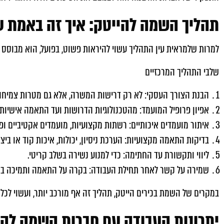
תהליך השמה להייטק: איך זה באמת ע
למרות שלמראית עין התהליך עשוי להיראות פשוט, בפועל, הוא מבוסס ע
שלבי התהליך המרכזיים
הבנת הצורך העסקי: לא רק דרישות המשרה, אלא גם מטרות צמיחה 
אפיון פרופיל המועמד: מהטכנולוגיות הדרושות ועד התאמה אישיותי
איתור מועמדים איכותיים: רשתות מקצועיות, מועמדים אקטיביים ופס
בדיקות התאמה מקצועיות: הערכת ניסיון, יכולות, איכות קוד או ביצו
ליווי ותקשורת עד החתימה: כדי למנוע נשירה בשלב קריטי.
שמירה על קשר לאחר תחילת העבודה: בקרה על התאמה ותמיכה במ
במקרים של השמת בכירים הייטק, תהליך זה אף מורכב יותר, ועשוי לכלו
יתרונות העבודה עם חברות השמה להי