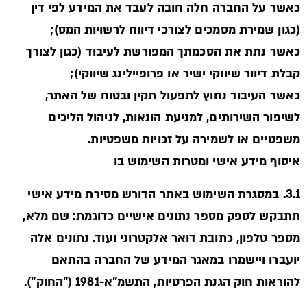
כאשר על החברה חלה חובה לעבד את המידע לפי דין
(כגון שמירת מסמכים לצורכי דיווח לרשויות המס);
כאשר נתת את הסכמתך המפורשת לעיבוד (כגון לצורך
קבלת דיוור שיווקי ישיר או פרופיילינג שיווקי);
כאשר העיבוד נחוץ לתפעול תקין ובטוח של האתר,
לשיפור השירותים, למניעת הונאות, לניהול הליכים
משפטיים או לשמירה על זכויות משפטיות.
איסוף מידע אישי ומטרות השימוש בו
3.1. במסגרת השימוש באתר הדורש מסירת מידע אישי
תתבקש לספק מספר נתונים אישיים כדוגמת: שם מלא,
מספר טלפון, כתובת דואר אלקטרוני ועוד. נתונים אלה
יועברו ויישמרו במאגר המידע של החברה בהתאם
להוראות חוק הגנת הפרטיות, התשמ"א-1981 ("החוק").