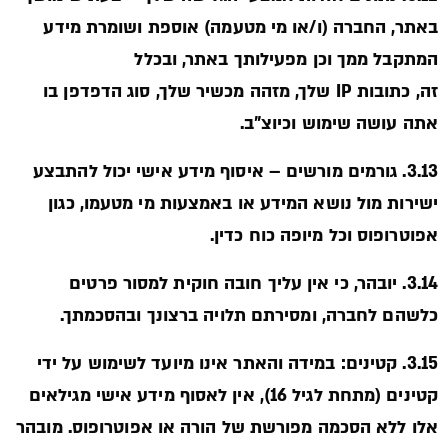
באתר, החברה (ו/או מי מטעמה) אוספת ושומרת מידע
המתקבל ממך וכן מפעילותך באתר, ובכלל
זה, כתובות IP שלך, מזהה מכשיר שלך, סוג הדפדפן בו
אתה עושה שימוש וכיוצ"ב.
3.13. גורמים מורשים – איסוף מידע אישי יכול להתבצע
ישירות מול נושא המידע או באמצעות מי מטעמו, כגון
אפוטרופוס וכל מיופה כוח כדין.
3.14. יובהר, כי אין עליך חובה חוקית למסור פרטים
כלשהם לחברה, ומסירתם תלויה ברצונך ובהסכמתך.
3.15. קטינים: במידה והאתר אינו מיועד לשימוש על ידי
קטינים (מתחת לגיל 16), אין לאסוף מידע אישי מגילאים
אלו ללא הסכמה מפורשת של הורה או אפוטרופוס. מובהר