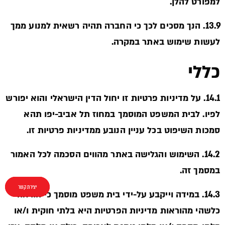
למפורט להלן.
13.9. הנך מסכים לכך כי החברה תהיה רשאית למנוע ממך
לעשות שימוש באתר במקרה.
כללי
14.1. על מדיניות פרטיות זו יחול הדין הישראלי והוא יפורש
לפיו. לבית המשפט המוסמך במחוז תל אביב-יפו תהא
סמכות השיפוט בכל עניין הנובע ממדיניות פרטיות זו.
14.2. השימוש והגלישה באתר מהווים הסכמה לכל האמור
במסמך זה.
יצירת קשר
יצירת קשר
14.3. במידה וייקבע על-ידי בית משפט מוסמך כי הוראה
כלשהי מהוראות מדיניות הפרטיות היא בלתי חוקית ו/או