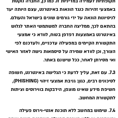
תקופתיות לעמידה במדיניות זו. כמו כן, החברה נוקטת
באמצעי זהירות כנגד הונאות באינטרנט, עצם היותה יעד
לניסיונות הונאה על ידי גורמים שונים בישראל והעולם.
בהתאם לכך, ממליצה החברה למשתמשי האתר לגלוש
באינטרנט באמצעות דפדפן בטוח, לוודא כי אמצעי
התקשורת הקיימים במפעילה עדכניים, ולעדכנם לפי
הצורך, וכן לוודא שמירה על סיסמאות גישה לאזור האישי
ואי מסירתן לאחר, ככל שישנם באתר.
7.3. עם זאת, עליך לדעת כי הגלישה באינטרנט, חשופה
לסיכונים רבים, כגון: גניבת אמצעי זיהוי (PHISHING),
חשיפת מידע שאינו מוצפן, הידבקות בווירוסים וציתות
לתקשורת המחשב.
7.4. שימוש במחשב ללא תוכנת אנטי-וירוס פעילה