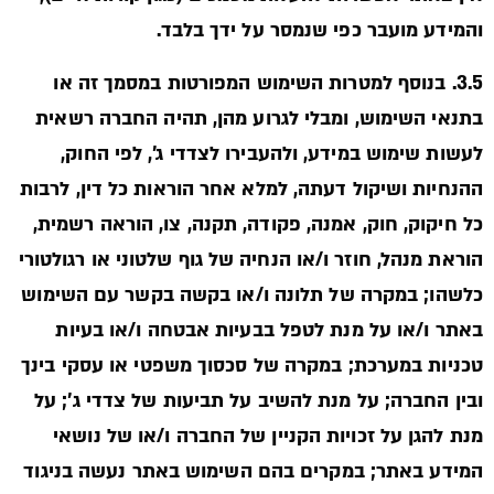
והמידע מועבר כפי שנמסר על ידך בלבד.
3.5. בנוסף למטרות השימוש המפורטות במסמך זה או
בתנאי השימוש, ומבלי לגרוע מהן, תהיה החברה רשאית
לעשות שימוש במידע, ולהעבירו לצדדי ג’, לפי החוק,
ההנחיות ושיקול דעתה, למלא אחר הוראות כל דין, לרבות
כל חיקוק, חוק, אמנה, פקודה, תקנה, צו, הוראה רשמית,
הוראת מנהל, חוזר ו/או הנחיה של גוף שלטוני או רגולטורי
כלשהו; במקרה של תלונה ו/או בקשה בקשר עם השימוש
באתר ו/או על מנת לטפל בבעיות אבטחה ו/או בעיות
טכניות במערכת; במקרה של סכסוך משפטי או עסקי בינך
ובין החברה; על מנת להשיב על תביעות של צדדי ג’; על
מנת להגן על זכויות הקניין של החברה ו/או של נושאי
המידע באתר; במקרים בהם השימוש באתר נעשה בניגוד