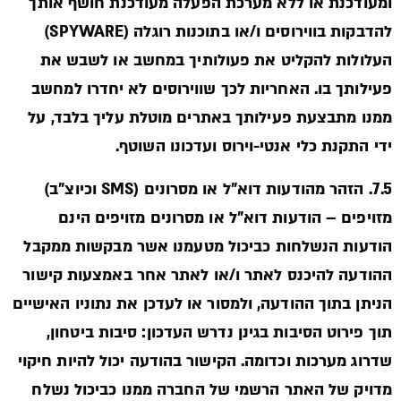
ומעודכנת או ללא מערכת הפעלה מעודכנת חושף אותך
להדבקות בווירוסים ו/או בתוכנות רוגלה (SPYWARE)
העלולות להקליט את פעולותיך במחשב או לשבש את
פעילותך בו. האחריות לכך שווירוסים לא יחדרו למחשב
ממנו מתבצעת פעילותך באתרים מוטלת עליך בלבד, על
ידי התקנת כלי אנטי-וירוס ועדכונו השוטף.
7.5. הזהר מהודעות דוא"ל או מסרונים (SMS וכיוצ"ב)
מזויפים – הודעות דוא"ל או מסרונים מזויפים הינם
הודעות הנשלחות כביכול מטעמנו אשר מבקשות ממקבל
ההודעה להיכנס לאתר ו/או לאתר אחר באמצעות קישור
הניתן בתוך ההודעה, ולמסור או לעדכן את נתוניו האישיים
תוך פירוט הסיבות בגינן נדרש העדכון: סיבות ביטחון,
שדרוג מערכות וכדומה. הקישור בהודעה יכול להיות חיקוי
מדויק של האתר הרשמי של החברה ממנו כביכול נשלח