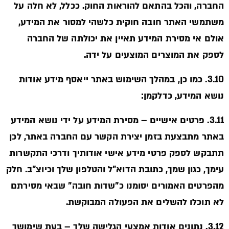
החברה, והכל בהתאם להוראות החוק. ככלל, לא חלה על
משתמשי האתר חובה חוקית כלשהי למסור את המידע,
אולם אי מסירת המידע תאיין את יכולתה של החברה
לספק את המוצרים המוצעים על ידה.
3.10. כמו כן, במהלך השימוש באתר ייאסף מידע אודות
נושא המידע, כדלקמן:
3.11. פרטים אישיים – מסירת המידע על ידי נושא המידע
באתר מתבצעת בזמן יצירת הקשר עם החברה באתר, לכן
תתבקש לספק פרטי מידע אישי אודותיך ודרכי התקשרות
עימך, כגון שמך, כתובת הדוא"ל והטלפון שלך וכיוצ"ב. חלק
מהפרטים האמורים יסומנו כ"שדות חובה" שבאי מסירתם
לא תוכלו להשלים את הפעולה המבוקשת.
3.12. נתונים אודות אמצעי הגלישה שלך – בעת שימושך