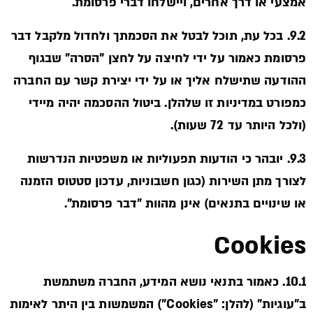
אמצעי או דרך אחרים, ויישלחו דברי פרסומת.
9.2. בכל עת, תוכל לבטל את הסכמתך ולחדול מלקבל דבר
פרסומת כאמור על ידי לחיצה על לחצן "הסרה" שבגוף
ההודעה שתישלח אליך או על ידי יצירת קשר עם החברה
כמפורט במדיניות זו שלהלן. ביטול ההסכמה יהיה מיידי
(ולכל היותר עד 72 שעות).
9.3. יובהר כי הודעות תפעוליות או משפטיות הנדרשות
לצורך מתן השירות (כגון חשבוניות, עדכון סטטוס הזמנה
או שינויים בתנאים) אינן מהוות "דבר פרסומת".
Cookies
10.1. כאמור בתנאי נושא המידע, החברה משתמשת
ב"עוגיות" (להלן: "Cookies") המשמשות בין היתר לאימות