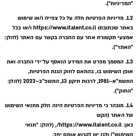
"המדיניות").
1.2. מדיניות הפרטיות חלה על כל צפייה ו/או שימוש
באתר שכתובתו https://www.italent.co.il ו/או בכל
אמצעי תקשורת אחר עם החברה בקשר עם האתר (להלן:
"האתר").
1.3. המסמך מפרט את המידע הנאסף על־ידי החברה ואת
אופן השימוש בו, בהתאם לחוק הגנת הפרטיות,
התשמ"א–1981, לרבות תיקון 13, התשפ"ב–2022 (להלן:
"החוק").
1.4. מובהר כי מדיניות הפרטיות הינה חלק מתנאי השימוש
של האתר (הקש
כאן: https://www.italent.co.il/, (להלן: "תנאי
השימוש") ולכן יש לקרוא אותם יחד.