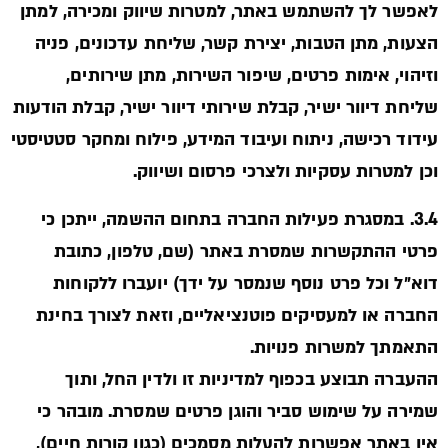
לאפשר לך להשתמש באתר, למטרות שיווק ומכירה, למתן
הצעות, מתן הטבות, יצירת קשר, שליחת עדכונים, פניה
וזיהוי, אימות פרטים, שיפור השירות, מתן שירותים,
שליחת דיוור ישיר, קבלת שירותי דיוור ישיר, קבלת הודעות
עידוד רכישה, ניתוח ועיבוד המידע, פילוח ומחקר סטטיסטי
וכן למטרות עסקיות ולצרכי פרסום ושיווק.
3.4. במסגרת פעילות החברה בתחום ההשמה, ייתכן כי
פרטי ההתקשרות שמסרת באתר (שם, טלפון, כתובת
דוא״ל וכל פרט נוסף שנמסר על ידך) יועברו ללקוחות
החברה או למעסיקים פוטנציאליים, וזאת לצורך בחינת
התאמתך למשרות פנויות.
ההעברה תבוצע בכפוף למדיניות זו ולדין החל, ותוך
שמירה על שימוש סביר והוגן פרטים שמסרת. מובהר כי
אין באתר אפשרות להעלות מסמכים (כגון קורות חיים),