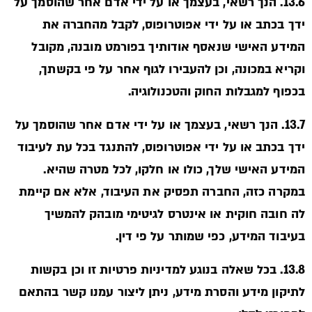
13.6. הנך רשאי, בעצמך או על ידי אדם אחר שהוסמך על
ידך בכתב או על ידי אפוטרופוס, לקבל מהחברה את
המידע האישי שנאסף אודותיך בפורמט מובנה, מקובל
וקריא במכונה, וכן להעבירו לגוף אחר על פי בקשתך,
בכפוף למגבלות החוק והטכנולוגיה.
13.7. הנך רשאי, בעצמך או על ידי אדם אחר שהוסמך על
ידך בכתב או על ידי אפוטרופוס, להתנגד בכל עת לעיבוד
המידע האישי שלך, כולו או חלקו, לכל מטרה שהיא.
במקרה כזה, החברה תפסיק את העיבוד, אלא אם קיימת
לה חובה חוקית או אינטרס לגיטימי מובהק להמשיך
בעיבוד המידע, כפי שמותר על פי דין.
13.8. בכל שאלה בנוגע למדיניות פרטיות זו וכן בקשות
לתיקון מידע והסרת מידע, ניתן ליצור עמנו קשר בהתאם