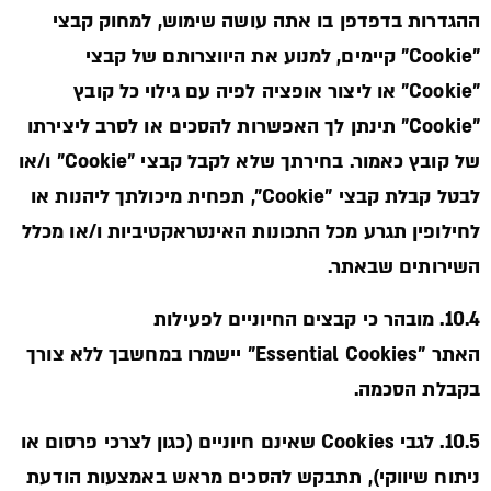
ההגדרות בדפדפן בו אתה עושה שימוש, למחוק קבצי
"Cookie" קיימים, למנוע את היווצרותם של קבצי
"Cookie" או ליצור אופציה לפיה עם גילוי כל קובץ
"Cookie" תינתן לך האפשרות להסכים או לסרב ליצירתו
של קובץ כאמור. בחירתך שלא לקבל קבצי "Cookie" ו/או
לבטל קבלת קבצי "Cookie", תפחית מיכולתך ליהנות או
לחילופין תגרע מכל התכונות האינטראקטיביות ו/או מכלל
השירותים שבאתר.
10.4. מובהר כי קבצים החיוניים לפעילות
האתר "Essential Cookies" יישמרו במחשבך ללא צורך
בקבלת הסכמה.
10.5. לגבי Cookies שאינם חיוניים (כגון לצרכי פרסום או
ניתוח שיווקי), תתבקש להסכים מראש באמצעות הודעת