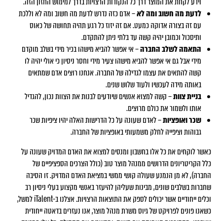
וידע לקחת את המוצר דרך כל הנקודות הרצויות בדרך למימוש החזון הזה.
לדעת מה חשוב ומה לא
– אדם כזה נדרש לדעת מה חשוב ומה לא וללכת
עם זה בצורה אדוקה כמעט. אם זה יזוז כל רגע תהיה תחושה של כאוס
ותיסכול וכמובן יהיה קשה עד בלתי ניתן להתקדם.
התאמה לשלב החברה
– אי אפשר להביא מישהו בכיר מידי בשלב מוקדם
מידי אבל גם אי אפשר להביא מישהו צעיר מידי וחסר ניסיון כי אולי יהיה לו
קשה להתאים את עצמו לגדילה של החברה. אנחנו רוצים אדם שמתאים
באותה מידה לעכשיו ולעוד שלוש שנים.
בניית צוות
– קשה למצוא אנשים שיודעים לבנות את הצוות נכון, להגדיל
אותו ולשמור את כולם מרוצים.
שכר ואופציות
– לאדם שעונה על כל הדרישות האלה יהיו ציפיות שכר
גבוהות וציפייה לחלק משמעותי באופציות של החברה.
כאשר לוקחים את כל אלו בחשבון ומנסים למצוא את האדם המדויק שעונה על
כלל הקריטריונים הדרושים ממנהל מוצר טוב (כולל הצרכים הספציפיים של
החברה), לא מן הנמנע שעולה קושי ממשי במציאת האדם המדויק. זו הסיבה
שחברות בשלבים שונים, מבינות שעליהן להיעזר באנשי מקצוע בעלי ניסיון רב
וכלים ייחודיים אשר יכולים לספק את התוצאות הרצויות. אצלנו ב-iTalent למשל,
כשאנו פונים לפרויקט של גיוס משרת מנהל מוצר, אנו נעזרים בדאטה ייחודית