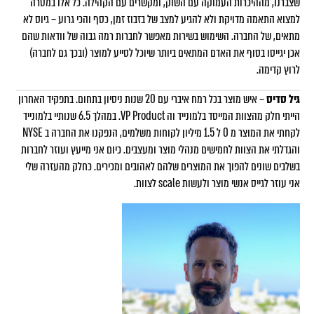
שצברנו, מההיכרות העמוקה עם השוק, ומקשרים עם הקהילה. כל אלו במטרה
למצוא התאמה מדויקת ולא להגיע למצב של בזבוז זמן, כסף והכי גרוע – גיוס לא
מתאים, של החברה. השימוש בשירות מאפשר לחברות רמה גבוה של וודאות שהם
אכן יגייסו בסוף את האדם המתאים ביותר שיוכל לסייע למוצר (ובכך גם לחברה)
לרוץ קדימה.
גיל סדיס
– איש מוצר בכל רמח איברי עם 20 שנות ניסיון בתחום. בתפקיד האחרון
הייתי חלק מהצוות המייסד בלמונייד וה VP Product. במהלך 6.5 שנותיי בלמונייד
לקחתי את המוצר מ 0 ל 1.5 מיליון לקוחות משלמים, הנפקנו את החברה ב NYSE
והגדלתי את הצוות לחמישים מנהלי מוצר ומעצבים. כיום אני מייעץ ועוזר לחברות
בשלבים שונים להפוך את המוצרים שלהם לאהובים ומכירים. כחלק מהעזרה שלי
אני עוזר לגייס אנשי מוצר ולעשות scale לצוות.