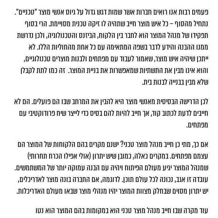
פעמים רבות אנו רואים חברות אשר שמות דגש גדול על גיוס אנשי מוצר ״טכניים״.
נתחיל מהסוף – כל איש מוצר חייב שתהיה לו זיקה טכנית מסויימת. הרי בסוף
תפקידו של מנהל המוצר הוא לחבר בין הלקוח, הביזנס והטכנולוגיה, ולכן נדרשת
ממנו ההבנה והידע לדבר בשפה המתאימה עם כל אחת מהחוליות הללו. לא
ייתכן שיהיה איש מוצר, שאמור לעבוד עם מפתחים ולבנות מוצרים טכנולוגיים,
והוא אינו מבין את התשתיות שמאפשרות את בניית המוצר. זה כמו לתת לקבלן
שלא מבין בבנייה לבנות בית.
לכן הדרישה הבסיסית מאנשי מוצר היא להבין את המרחב שבו הם פועלים. הם לא
חייבים לדעת לכתוב קוד, אך חייב להיות להם בסיס כדי לייצר שיח פרודוקטיבי עם
מפתחים.
אם כך, מתי כן חייב מנהל מוצר טכני? ישנם מקרים בהם הלקוחות של המוצר הם
עצמם מפתחים. במקרים כאלה, כמובן שיש יתרון (אולי אפילו הכרח תחרותי)
שמנהל המוצר יגיע מעולם הפיתוח ויהיה עם הבנה עמוקה יותר של המשתמשים.
עובדה זו אגב, נכונה לכל עולם תוכן. לדוגמה, אם החברה בונה מוצר לאדריכלים,
יש יתרון מסוים שבחלק מצוות המוצר יהיו מנהלי מוצר שבאו מעולם האדריכלות.
עוד מקרה שבו חייב מנהל מוצר טכני הוא במקומות בהם המוצר הוא נטו