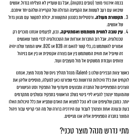
בכמה אירגוני מוצר (טובים בתקווה), אבל גם שעדיין לא הצליחו בגדול. אנשים
שיבואו עם רעב לעשות את הקפיצה הגדולה של הקריירה שלהם יחד איתכם.
תקשורת מעולה.
ורסטיליות בסגנון התקשורת. יכולת לתקשר עם מגוון גדול
של אנשים.
עין טובה לחווית משתמש ואסתטיקה.
נכון, לפעמים אנחנו מוכרים רק
טכנולוגיה. אבל רוב החברות אורזות את הטכנולוגיה לכדי מוצר שאנשים
אמורים להשתמש בו, בלי קשר להאם זה B2B או B2C. איש המוצר שלנו יהיה
זה שיוביל את חווית המשתמש בין אם בצורה אקטיבית או בין אם בניהול
צוותים ועבודת ממשקים אל מול מעצבים ועוד.
כאשר צוות הבכירים שלנו ב-iTalent מנהל תהליך גיוס של מנהל מוצר, אנחנו
לוקחים את כלל היכולות הדרושות כפי שפורטו כאן למעלה, מוסיפים אליהן את
הצרכים הספציפיים של החברה ומבצעים תיעדוף של התפקיד וסט הכישורים
שהמועמד יצטרך להביא לידי ביטוי בשלב הראשוני בתפקיד ובשלבים מתקדמים
יותר. כמובן שלעיתים אנו לא נוכל למצוא את האדם שמביא את כלל היכולות האלו
בעת ובעונה אחת ונצטרך לעבוד עם היררכיה ברורה של מה הכי קריטי עבור ניהול
המוצר בחברה הספציפית אליה אנו מגייסים.
מתי נדרש מנהל מוצר טכני?