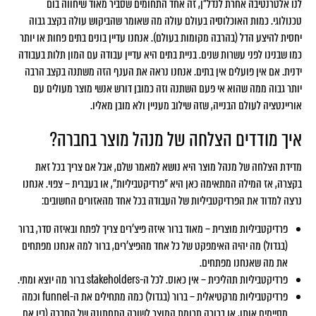
לנו אלטרנטיבה אחרת לנדל"ן, זה אחד התחומים שסביר מאוד שיחווה בום
טכנולוגי. כמות האוכלוסיה בעולם עולה מה שאומר שהביקוש עולה בקצב גבוה
יחסית להיצע הדל (בהרבה מקומות בעולם). אנחנו עדיין בונים בתים פחות או יותר
כמו שבנינו לפני עשרות שנים. בניית בתים היא עדיין עבודה עם המון תלות בעבודה
ידנית. אם אין פועלים אין בתים. אנחנו נראה את הענף הזה משתנה בקצב הרבה
יותר גבוה ממה שהוא אי פעם השתנה וזה כמובן דורש אנשי מוצר מעולים עם
אוריינטציה לעולם הבנייה, שזה שילוב מעניין ולא מובן מאליו.
איך מודדים הצלחה של מנהל מוצר בחברה?
מדידת הצלחה של מנהל מוצר היא נושא למאמר שלם, אבל אם צריך בכל זאת
בקצרה, אז המילה המתאימה כאן היא ״פרדיקטביליות״, או בעברית – צפוי. אנחנו
נרצה למדוד את הפרדיקטביליות של העבודה בכל אחד מהאזורים החשובים:
פרדיקטביליות מוצרית – מאוד ברור איזה פיצ׳רים צריך לפתח ובאיזה סדר, ברור
(בגדול) מה יהיה האימפקט של כל אחד מהפיצ׳רים, ברור למה אנחנו מפתחים
את מה שאנחנו מפתחים.
פרדיקטביליות תהליכית – אין כאוס. לכל ה-stakeholders ברור מה יוצא ומתי.
פרדיקטביליות מרקטיאלית – ברור (בגדול) כמה מתחילים את ה-funnel וכמה
מסיימים אותו, או ברורה תרומת המוצר לשורה התחתונה של החברה (בין אם