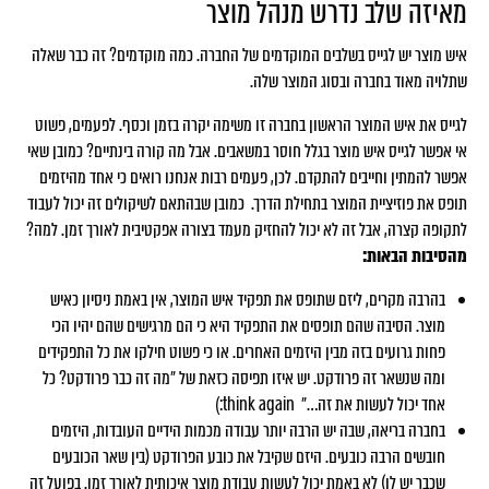
מאיזה שלב נדרש מנהל מוצר
איש מוצר יש לגייס בשלבים המוקדמים של החברה. כמה מוקדמים? זה כבר שאלה
שתלויה מאוד בחברה ובסוג המוצר שלה.
לגייס את איש המוצר הראשון בחברה זו משימה יקרה בזמן וכסף. לפעמים, פשוט
אי אפשר לגייס איש מוצר בגלל חוסר במשאבים. אבל מה קורה בינתיים? כמובן שאי
אפשר להמתין וחייבים להתקדם. לכן, פעמים רבות אנחנו רואים כי אחד מהיזמים
תופס את פוזיציית המוצר בתחילת הדרך. כמובן שבהתאם לשיקולים זה יכול לעבוד
לתקופה קצרה, אבל זה לא יכול להחזיק מעמד בצורה אפקטיבית לאורך זמן. למה?
מהסיבות הבאות:
בהרבה מקרים, ליזם שתופס את תפקיד איש המוצר, אין באמת ניסיון כאיש
מוצר. הסיבה שהם תופסים את התפקיד היא כי הם מרגישים שהם יהיו הכי
פחות גרועים בזה מבין היזמים האחרים. או כי פשוט חילקו את כל התפקידים
ומה שנשאר זה פרודקט. יש איזו תפיסה כזאת של ״מה זה כבר פרודקט? כל
אחד יכול לעשות את זה…״ think again:)
בחברה בריאה, שבה יש הרבה יותר עבודה מכמות הידיים העובדות, היזמים
חובשים הרבה כובעים. היזם שקיבל את כובע הפרודקט (בין שאר הכובעים
שכבר יש לו) לא באמת יכול לעשות עבודת מוצר איכותית לאורך זמן. בפועל זה