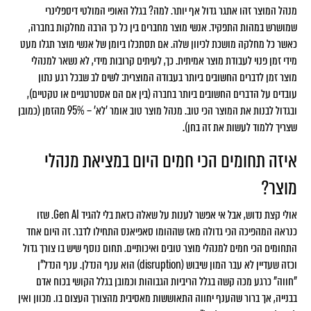
מנהל המוצר זהו אתגר גדול אף יותר. למה? בגלל האופי המולטי דיספלינרי
שמושרש במהות התפקיד. אנשי מוצר מחברים בין כל כך הרבה מחלקות בחברה,
כאשר כל מחלקה מושכת לכיוון שלה. אם תסתכלו ביומן של אנשי מוצר תגלו מעט
מידי זמן פנוי לעבודת מוצר אמיתית. כך, לעיתים קרובות מידי, לא נשאר למנהלי
מוצר זמן לדברים החשובים ביותר בעבודה המוצרית: לשים לב שבכל רגע נתון
עובדים על הדברים החשובים ביותר בחברה (בין אם הם אסטרטגיים או טקטיים),
ובגדול לבנות את המוצר הכי טוב. מנהל מוצר טוב אומר 'לא' – 95% מהזמן (כמובן
שצריך ללמוד לעשות את זה בחן).
איזה תחומים הכי חמים היום במציאת מנהלי
מוצר?
אולי קצת נדוש, אבל אי אפשר לענות על שאלה כזאת בלי להגיד Gen AI. שזו
כנראה המהפיכה הכי גדולה מאז שההומו סאפיאנס התחילו לדבר. זה היום אחד
התחומים הכי חמים למנהלי מוצר טובים ואיכותיים. תחום נוסף שיש בו צורך גדול
וכזה שעדיין לא עבר המון שיבוש (disruption) הוא ענף הנדלן. ענף הנדל"ן
"חווה" כרגע מכה קשה בגלל הריביות הגבוהות וכמובן בגלל הקושי בכוח אדם
בבנייה, אך ברור שהענף יחווה התאוששות מאסיבית מהצורך העצום בו. מכוון ואין