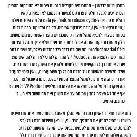
מתכון בטוח לבלאגן – המתכנתים מקבלים הנחיות פיתוח לא מהודקות מספיק
ולכן צריכים לקבל החלטות פרודקט (כאשר זה כמובן לא תפקידם), אין
תהליכים סדורים ל-feature release cycle, אין data על מה היוזרים שלנו
עושים ובקיצור – אין עבודת פרודקט אמיתית, סדורה ומדויקת. חברות רבות
בטוחות שצריך להביא מנהל מוצר רק כשכבר יש מוצר ראשוני עם משתמשים.
חלק מהחברות יקחו את זה אפילו רחוק יותר ויגידו שלא צריך מנהל מוצר עד
ה-product market fit. מה שקורה בדרך כלל בחברות כאלה, זה שיהיה להם
מאוד קשה למצוא את ה-VP Product המדויק להן כי לא היה להם איש מוצר
שגדל איתם דרך כל הקשיים ויודע לחשוב ולהבין את השוק כמו הפאונדרים.
שלבי הלמידה הראשונים של חברה הם כל כך משמעותיים, שאין סיכוי להעביר
את הידע הזה אחר כך, למנהל המוצר העתידי שלכם, כתורה שבעל פה. לכן,
מה שיקרה בפועל הוא שתמצאו את עצמכם מחליפים VP Product כל שנה כי
אף אחד לא מצליח להבין את המוצר, את השוק ואת מה חשוב ולא חשוב
כמוכם, היזמים.
גיוס איש המוצר הראשון בחברה הוא מהלך מאתגר במיוחד. מצד אחד אנו חייבים
מישהו שיתחיל להניע את התהליך, מצד שני, יש כאן חשיבות הרת גורל (בלי
להגזים). יש מעט מאוד מקום לטעויות בגיוס איש המוצר הראשון. לכן זו גם
משימה שלוקחת לעיתים יותר זמן מגיוסים אחרים בחברה. יזמים בדרך כלל