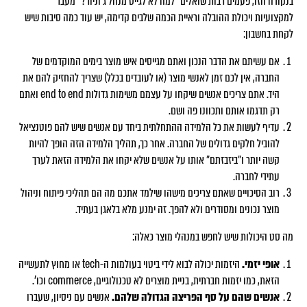
בנקודה הזו, פעמים רבות שואלים "למה לא לגייס מנהל ג׳וניור?" מעבר
למקצועיות ויכולת ההובלה וראיית הכמה שלבים קדימה, יש עוד כמה סיבות שיש
לקחת בחשבון:
אם עשיתם את הדבר הנכון ואתם מגייסים איש מוצר בימים המוקדמים של
החברה, אין לכם זמן לאנשי מוצר (או לעובדים בכלל) שצריך להחזיק להם את
היד. אתם צריכים אנשים שיקחו על עצמם משימות גדולות end to end ואתם
רק תדגמו אותם ותכוונו פה ושם.
עדיף לעשות את כל הלמידה ההתחלתית ביחד עם אנשים שיש להם פוטנציאל
להוביל חלקים גדולים של החברה. אחר כך, תהליך הלמידה הזה הופך להיות
קשה יותר ו״ביזבזתם״ אותו על אנשים שלא יקחו את הלמידה הזאת לערך
עתידי לחברה.
רוב הסיכויים שאתם צריכים מישהו שילמד אתכם מה הם תהליכי פיתוח וניהול
מוצר נכונים ומסודרים ולא להפך. זה ימנע מלא בלאגן בעתיד.
מה סט היכולות שיש לחפש במנהלי מוצר כאלה:
אופי יזמי.
היזמות יכולה לבוא לידי ביטוי בעולמות ה-tech או מחוץ לתעשייה
הזאת, כמו יזמות חברתית, בניית מוצרים לא טכנולוגיים, commerce וכו׳.
אנשים שהם על סף הפריצה הגדולה שלהם.
אנשים עם ניסיון, שעברו