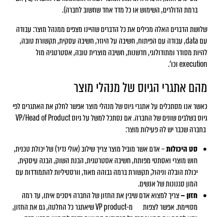
ברמת הדולרים, השימוש או כל מדד אחד שחשוב לחברה).
שלושת הדברים האלה מכילים את כל הדברים שהיינו מצפים ממנהל מוצר: עבודה
עם data, עבודה עם הפיתוח, חשיבה על היוזר, חשיבה עסקית, תקשורת טובה,
להיות מסודר ומתודולוגי, חדשנות, חשיבה מוצרית טובה, אסטרטגיה מול
execution וכו׳.
מהם אתגרי הגיוס של מנהלי מוצר
כאשר אנו מסתכלים על אתגרי גיוס של מנהלי מוצר אפשר לחלק את האתגרים לפי
גיוס בשלבים שונים של החברה. אם נסתכל למשל על גיוס VP/Head of Product
בחברה שכבר יש לה פעילות מוצר:
סט היכולות
– אדם אשר מוביל מוצר צריך שילוב (אולי נדיר) של יכולת טכנית,
חוש מוצרי ואסתטי מפותח, חשיבה אסטרטגית, הבנת השוק, הבנה עיסקית,
יכולת הובלה וניהול, תקשורת ברמה גבוהה מאוד, וורסטיליות להתמודדות עם
המון סגנונות של אנשים.
חזון –
צריך למצוא אדם שיבין את החזון של החברה ויסכים איתו, עד רמה
מסויימת. אפשר לצפות מ-VP product שיאתגר כל החלטה, גם את החזון,