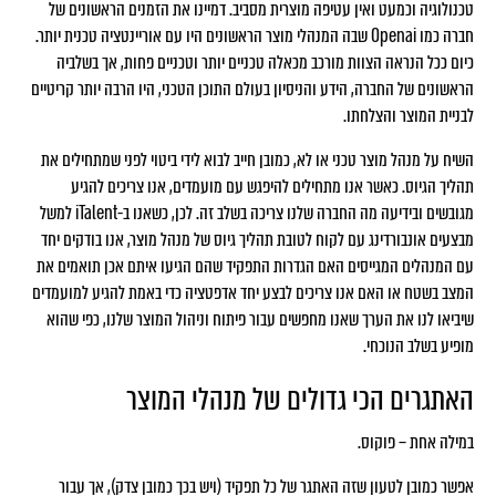
טכנולוגיה וכמעט ואין עטיפה מוצרית מסביב. דמיינו את הזמנים הראשונים של
חברה כמו Openai שבה המנהלי מוצר הראשונים היו עם אוריינטציה טכנית יותר.
כיום ככל הנראה הצוות מורכב מכאלה טכניים יותר וטכניים פחות, אך בשלביה
הראשונים של החברה, הידע והניסיון בעולם התוכן הטכני, היו הרבה יותר קריטיים
לבניית המוצר והצלחתו.
השיח על מנהל מוצר טכני או לא, כמובן חייב לבוא לידי ביטוי לפני שמתחילים את
תהליך הגיוס. כאשר אנו מתחילים להיפגש עם מועמדים, אנו צריכים להגיע
מגובשים ובידיעה מה החברה שלנו צריכה בשלב זה. לכן, כשאנו ב-iTalent למשל
מבצעים אונבורדינג עם לקוח לטובת תהליך גיוס של מנהל מוצר, אנו בודקים יחד
עם המנהלים המגייסים האם הגדרות התפקיד שהם הגיעו איתם אכן תואמים את
המצב בשטח או האם אנו צריכים לבצע יחד אדפטציה כדי באמת להגיע למועמדים
שיביאו לנו את הערך שאנו מחפשים עבור פיתוח וניהול המוצר שלנו, כפי שהוא
מופיע בשלב הנוכחי.
האתגרים הכי גדולים של מנהלי המוצר
במילה אחת – פוקוס.
אפשר כמובן לטעון שזה האתגר של כל תפקיד (ויש בכך כמובן צדק), אך עבור