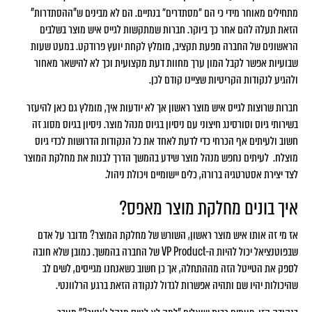
מתחילים מאוחר מידי כי הם ״מסתדרים״ בנתיים. הם לא מבינים ש"ההסתדרות"
הזאת תעלה להם אחר כך ביוקר. חברות שמתקשות לגייס איש מוצר בשלבים
הראשונים של החברה מפעת תקציב, מומלץ לקחת יועץ פרודקט. במעט שעות
שבועיות אפשר לקבל המון ערך מחוות דעת מקצועית וכך לא להישאר מאחור
ולהגיע לנקודות הקריטיות שציינו קודם לכן.
חברות שרוצות לגייס איש מוצר ראשון אך לא יודעות איך, מומלץ גם כאן להיעזר
בשירותי גיוס וסורסינג חיצוני עם ניסיון בגיוס מנהל מוצר. ניסיון בגיוס מסוג זה
חשוב ולעיתים אף הכרחי כדי לדעת לאחד את כל הנקודות הדרושות לכדי גיוס
מוצלח. לעיתים נחפש מנהל מוצר שידע בהמשך הדרך לבנות את מחלקת המוצר
לצד יצירת אסטרטגיה ברורה, כלים יישומיים ויכולת ניהול.
איך בונים מחלקת מוצר מאפס?
אז מי זה אותו איש מוצר ראשון, השורש של מחלקת המוצר? מדובר על אדם
שבפוטנציאל יכול להיות ה-VP Product של החברה בהמשך. כמובן שלא חובה
לספק את הטייטל הזה מההתחלה, אך כן חשוב כשאנחנו מגייסים, לשים לב
שהיכולות יהיו שם ותהיה אפשרות לגדול לנקודה הזאת ברגע הרלוונטי.