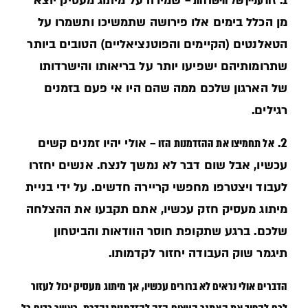
1.
זה עניין של הישרדות –
שמירה על מיתוג מעסיק יוצא
מן הכלל בימים אלו פירושה שתמשיכו ותשמרו על
הטאלנטים (הקיימים והפוטנציאליים) הטובים ביותר
שתרומותיהם ישפיעו יותר על בריאותו והישרדותו
של הארגון שלכם ממה שהם היו אי פעם בזמנים
רגילים.
2.
אל תחמיצו את ההזדמנות הזו –
אולי יהיו זמנים קשים
עכשיו, אבל שום דבר לא נמשך לנצח. אנשים יחזרו
לעבוד ויצטרפו מחפשי קריירה חדשים. על ידי בניית
מיתוג מעסיק חזק עכשיו, אתם תקבעו את ההצלחה
שלכם. ברגע שתקופת חוסר הוודאות והביטחון
תיגמר שוק העבודה יחזור לקדמותו.
הדברים אולי נראים לא ברורים עכשיו, אך מיתוג מעסיק יכול לעזור