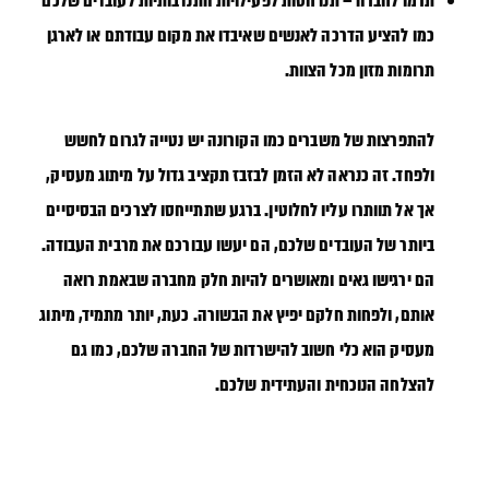
תרמו לחברה
– תנו חסות לפעילויות התנדבותיות לעובדים שלכם
כמו להציע הדרכה לאנשים שאיבדו את מקום עבודתם או לארגן
תרומות מזון מכל הצוות.
להתפרצות של משברים כמו הקורונה יש נטייה לגרום לחשש
ולפחד. זה כנראה לא הזמן לבזבז תקציב גדול על מיתוג מעסיק,
אך אל תוותרו עליו לחלוטין. ברגע שתתייחסו לצרכים הבסיסיים
ביותר של העובדים שלכם, הם יעשו עבורכם את מרבית העבודה.
הם ירגישו גאים ומאושרים להיות חלק מחברה שבאמת רואה
אותם, ולפחות חלקם יפיץ את הבשורה. כעת, יותר מתמיד, מיתוג
מעסיק הוא כלי חשוב להישרדות של החברה שלכם, כמו גם
להצלחה הנוכחית והעתידית שלכם.