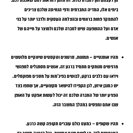
הן לעצמם והן לחברה כולה. זה הזמן להראות להם שאכפת לכם.
בימים אלו, המדיה החברתית ודפי הנחיתה שלכם צריכים
להתמקד פחות ברווחים ובהצלחה העסקית ולדבר יותר על בני
אדם ועל ההשפעה שיש לחברה שלכם ולמוצר על חייהם של
אנשים.
תהיו
אותנטיים
– תמונות, סרטונים וטקסטים שיווקיים מלוטשים
מרגישים מנותקים מתמיד ברגע זה. אנשים מסתגלים למפגשי
וידאו עם כלבים ברקע, לבושים בפיג'מות על מסכים מפוקסלים.
יש כמובן איזון, לכן הקפידו להישאר מקצועיים, אך שתפו בצד
הפגיע יותר של החברה שלכם זה יכול לעשות אפקט על האופן
שבו אתם נתפסים במהלך המשבר הזה.
תהיו שקופים –
כמעט כולם עוברים תקופה קשה כרגע.