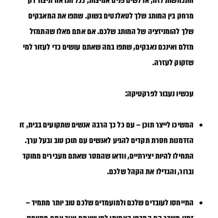
התכחשות לזה, או לשים פנים אמיצות, ככל הנראה תיצור רק
מרחק בין המותג שלך לטאלנטים בשוק. שתפו את המאבקים
שלך להומניזציה של המותג שלכם. אם אתם מאלו שהתמזל
מזלם ואינכם נאבקים, שתפו במה שאתם עושים כדי לעזור למי
שזקוק לעזרה.
עכשיו נעבור לפרקטיקה:
המשיכו לייצר תוכן –
עם כל כך הרבה אנשים שתקועים בבית, זו
הזדמנות חסרת תקדים להגיע לאנשים עם תוכן טוב ובעל ערך.
התחילו להיות יצירתיים, וודאו שהמסר שאתם מעבירים ממוקד
וברור, והגדילו את הקהל שלכם.
התייחסו לעובדים שלכם ולמועמדים שלכם טוב יותר מתמיד –