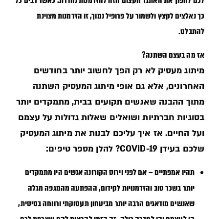
לכם להפוך את האתגר העצום הזה להזדמנות נהדרת. כאשר רבים כל
כך נאלצים לקצץ ולשמור על פרופיל נמוך, זו הזדמנות מצוינת
להתבלט.
אז מה בעצם השתנה?
מיתוג מעסיק לא רק הפך לחשוב יותר בחודשים
האחרונים, אלא גם אופי מיתוג המעסיק השתנה
מתוך ההבנה שאנשים תקועים בבית, מתמקדים יותר
בסוגיות חברתיות ושואלים שאלות גדולות על עצמם
ועל החיים. אז איך עליכם לבנות את מיתוג המעסיק
שלכם בעידן COVID-19? להלן מספר טיפים:
תהיו אמפתיים
– אם לפני וירוס הקורונה אנשים היו מתמקדים
יותר בשכר טוב והזדמנויות לקידום, ההפתעה מהמגפה מגלה
שאנשים מודאגים הרבה יותר מביטחון תעסוקתי ורווחה בסיסית,