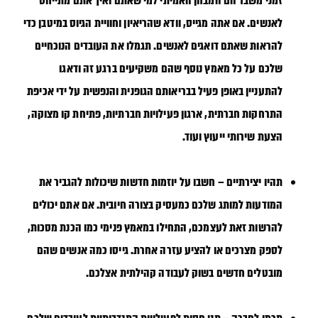
זמני משבר הם המבחן האמיתי למי שאתם ואיך אתם מתייחס
לאנשים. אם אתה מגייס, וודא שהריאיון וחוויית הגיוס במיטבן כדי
להראות שאתם דואגים לאנשים. תגמלו את העובדים הנוכחיים
שלכם על כל מאמץ נוסף שהם משקיעים ברגע זה ודאגו
להתעניין באופן פעיל בבריאותם הגופנית והנפשית על ידי אכיפת
התרחקות חברתית, ארגון פעילויות חברתיות, פתיחת קו מצוקה,
הצעת שירותי ייעוץ ועוד.
תהיו יצירתיים –
חשבו על יוזמות חדשות שיכולות להגביר את
המודעות למותג שלכם כמעסיק בצורה חיובית. אם אתם יכולים
להרשות זאת לעצמכם, התחילו במאמץ פנימי כמו הכנת מסכות,
לספק מצרכים או להציע עזרה אחרת. גייסו כמה אנשים שהם
מובטלים חדשים בשוק לעבודה קהילתית אצלכם.