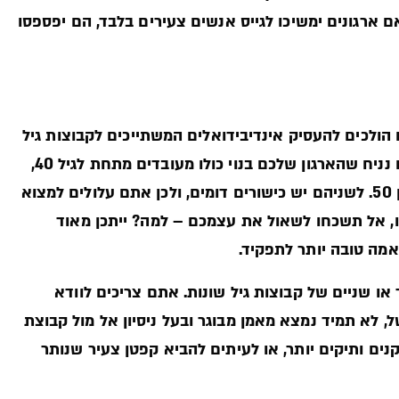
אם ארגונים ימשיכו לגייס אנשים צעירים בלבד, הם יפספסו
ולכים להעסיק אינדיבידואלים המשתייכים לקבוצות גיל
שונות – לא על בסיס גילם, אלא על בסיס הערך שלהם. בואו נניח שהארגון שלכם בנוי כולו מעובדים מתחת לגיל 40,
ויש לכם שני מועמדים לתפקיד חדש – אחד בן 25, והשני בן 50. לשניהם יש כישורים דומים, ולכן אתם עלולים למצוא
זו, אל תשכחו לשאול את עצמכם – למה? ייתכן מאוד
אמה טובה יותר לתפקיד.
ו שניים של קבוצות גיל שונות. אתם צריכים לוודא
, לא תמיד נמצא מאמן מבוגר ובעל ניסיון אל מול קבוצת
ים ותיקים יותר, או לעיתים להביא קפטן צעיר שנותר