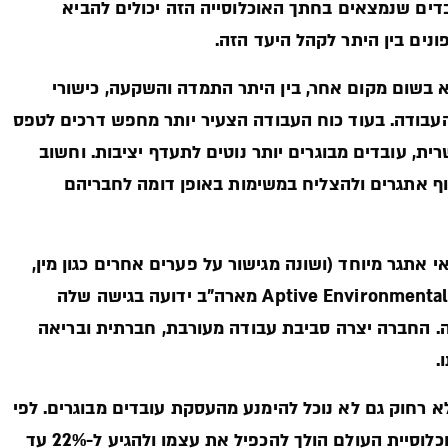
דים שנמצאים בחתך האוכלוסייה הזה יכולים להביא
נים בין היתר לקהל היעד הזה.
וא בשום מקום אחר, בין היתר התמדה והשקעה, כישורי
 העבודה. בעוד כוח העבודה הצעיר יותר מחפש דרכים לטפס
, עובדים מבוגרים יותר נוטים לתעדף יציבות. וחשוב
ף אתגרים ולהצליח במשימות באופן דומה לחבריהם
 אתגר מיוחד (ושונה מגישור על פערים אחרים כגון מין,
דת או גזע). ובכל זאת, הוא לגמרי בר ביצוע. לדוגמא, חברת Aptive Environmental מארה"ב ידועה בגישה שלה
ה. החברה יצרה סביבת עבודה מעורבת, חברתית ובריאה
.
לא רחוק גם לא נוכל להימנע מהעסקת עובדים מבוגרים. לפי
ארגון הבריאות העולמי, החלק היחסי של בני ה-60 פלוס באוכלוסיית העולם הולך להכפיל את עצמו ולהגיע ל-22% עד