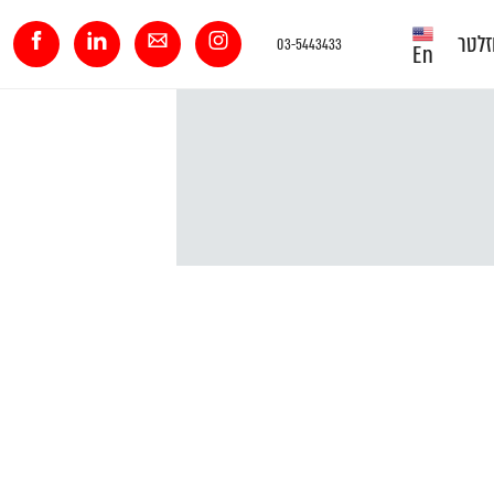
זלטר
03-5443433
En