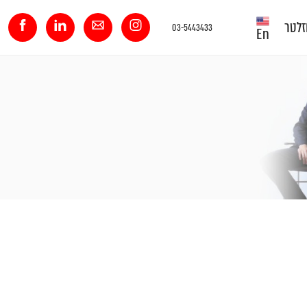
זלטר
03-5443433
En