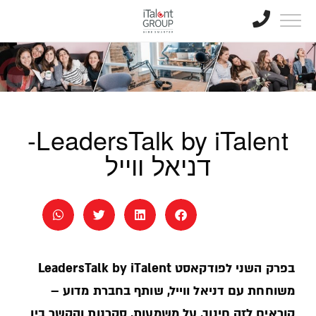
LeadersTalk by iTalent-
דניאל ווייל
בפרק השני לפודקאסט LeadersTalk by iTalent
משוחחת עם דניאל ווייל, שותף בחברת מדוע –
קוראים לזה חינוך, על משמעות, סקרנות והקשר בין