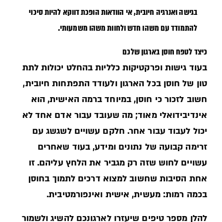
בגישה ואנרגיה חיובית, אי הוודאות הופכת דווקא להיות סיכוי
להתמודד עם משהו חדש ולחוות משהו משמעותי.
כיצד לטפח חוסן בארגון שלכם
בעוד גישות ופרקטיקות כלליות בהחלט יכולות לתת
טון של חוסן בכל הארגון ולעודד התפתחות חיובית,
חשוב לזכור כי חוסן, במיוחד ברמה האישית, הוא
אינדיבידואלי מאוד; מה שעובד עבור אדם אחד לא
יכול לעבוד עבור אחר. חלקם עשויים לשגשג עם
זרימה קבועה של נתונים ומידע, בעוד שאחרים
עשויים לחוש שזה רק מגביר את הלחץ עליהם. זו
אחת הסיבות שחשוב למצוא דרכים לתמוך בחוסן
בכמה רמות: מעשית, אישית ואינפורמטיבית.
להלן מספר טיפים שיעזרו לארגונכם להשיג ולשמור