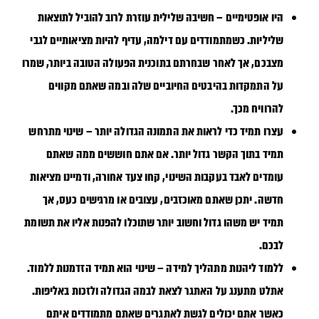
היו אופטימיים – חשיבה שלילית עוזרת לרוב להוביל לתוצאות
שליליות. כשמתמודדים עם דילמה, עדיף להיות מציאותיים לגבי
מצבכם, אך לאחר שבחרתם בתוכנית הפעולה הטובה ביותר, שמרו
על התמקדות בהיבטים החיוביים שלה ובמה שאתם מקווים
להרוויח מכך.
עצרו תמיד כדי לראות את התמונה הגדולה יותר – שינוי מתרחש
תמיד בתוך הקשר גדול יותר. אם אתם חוששים ממה שאתם
עומדים לאבד בעקבות השינוי, קחו צעד אחורה, ודמיינו מציאות
חדשה. יתכן שאתם מאוכזבים, עצובים או מרגישים כעס, אך
תמיד יש משהו גדול וחשוב יותר שתוכלו להפנות אליו את תשומת
לבכם.
ללמוד ליהנות מתהליך למידה – שינוי הוא תמיד הזדמנות ללמוד.
אתלט מתענג על האתגר לצאת לבמה הגדולה ולזכות באליפות.
כאשר אתם יכולים לגשת לאתגרים שאתם מתמודדים איתם