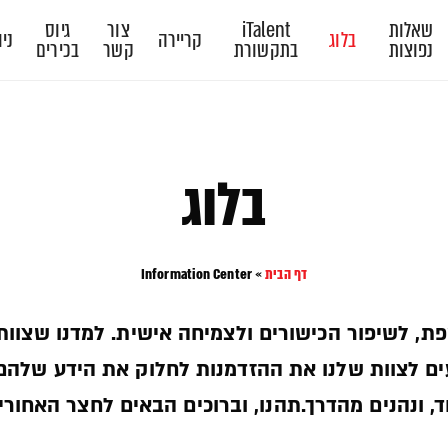
שאלות
iTalent
צור
גיוס
בלוג
קריירה
ניו
נפוצות
בתקשורת
קשר
בכירים
בלוג
דף הבית
»
Information Center
פת, לשיפור הכישורים ולצמיחה אישית. למדנו שצוות
יעים לצוות שלנו את ההזדמנות לחלוק את הידע שלהם
, ונהנים מהדרך.תהנו, וברוכים הבאים לחצר האחורית