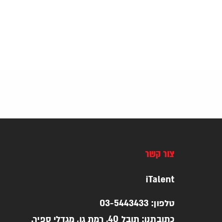
צור קשר
iTalent
טלפון: 03-5443433
כתובתנו: תובל 40, רמת גן, מגדלי ספיר.